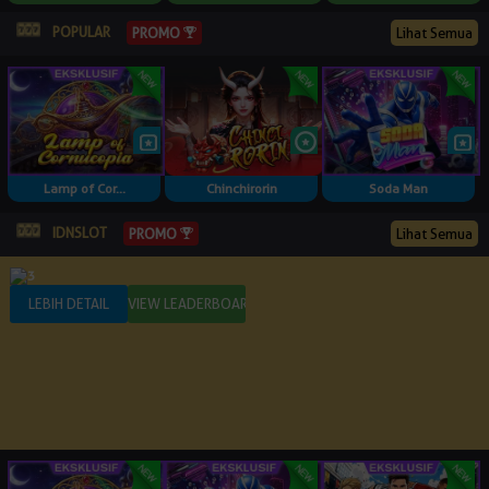
POPULAR
Lihat Semua
PROMO
Lamp of Cor...
Chinchirorin
Soda Man
IDNSLOT
Lihat Semua
PROMO