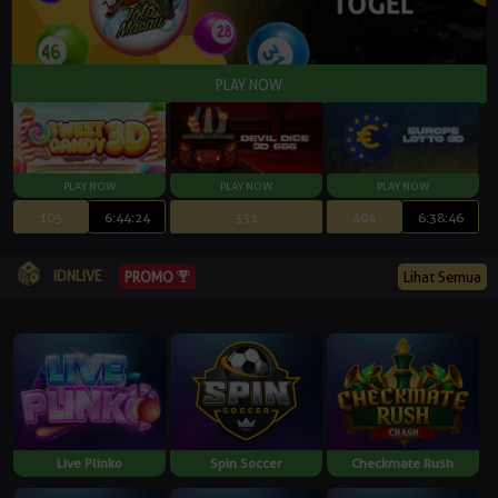
105
6:44:23
351
404
6:38:45
IDNLIVE
Lihat Semua
PROMO
Live Plinko
Spin Soccer
Checkmate Rush