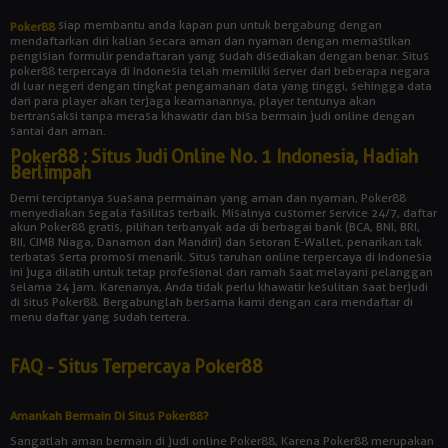
siap membantu anda kapan pun untuk bergabung dengan
Poker88
mendaftarkan diri kalian secara aman dan nyaman dengan memastikan
pengisian formulir pendaftaran yang sudah disediakan dengan benar. Situs
poker88 terpercaya di Indonesia telah memiliki server dari beberapa negara
di luar negeri dengan tingkat pengamanan data yang tinggi, sehingga data
dari para player akan terjaga keamanannya, player tentunya akan
bertransaksi tanpa merasa khawatir dan bisa bermain judi online dengan
santai dan aman.
Poker88 : Situs Judi Online No. 1 Indonesia, Hadiah
Berlimpah
Demi terciptanya suasana permainan yang aman dan nyaman, Poker88
menyediakan segala fasilitas terbaik. Misalnya customer service 24/7, daftar
akun Poker88 gratis, pilihan terbanyak ada di berbagai bank (BCA, BNI, BRI,
BII, CIMB Niaga, Danamon dan Mandiri) dan setoran E-Wallet, penarikan tak
terbatas serta promosi menarik. Situs taruhan online terpercaya di Indonesia
ini juga dilatih untuk tetap profesional dan ramah saat melayani pelanggan
selama 24 jam. Karenanya, Anda tidak perlu khawatir kesulitan saat berjudi
di situs Poker88. Bergabunglah bersama kami dengan cara mendaftar di
menu daftar yang sudah tertera.
FAQ - Situs Terpercaya Poker88
Amankah Bermain Di Situs Poker88?
Sangatlah aman bermain di judi online Poker88, Karena Poker88 merupakan