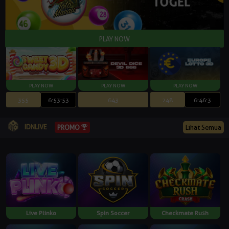
355
6:53:52
643
248
6:46:2
IDNLIVE
Lihat Semua
PROMO
Live Plinko
Spin Soccer
Checkmate Rush