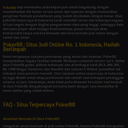
siap membantu anda kapan pun untuk bergabung dengan
Poker88
mendaftarkan diri kalian secara aman dan nyaman dengan memastikan
pengisian formulir pendaftaran yang sudah disediakan dengan benar. Situs
poker88 terpercaya di Indonesia telah memiliki server dari beberapa negara
di luar negeri dengan tingkat pengamanan data yang tinggi, sehingga data
dari para player akan terjaga keamanannya, player tentunya akan
bertransaksi tanpa merasa khawatir dan bisa bermain judi online dengan
santai dan aman.
Poker88 : Situs Judi Online No. 1 Indonesia, Hadiah
Berlimpah
Demi terciptanya suasana permainan yang aman dan nyaman, Poker88
menyediakan segala fasilitas terbaik. Misalnya customer service 24/7, daftar
akun Poker88 gratis, pilihan terbanyak ada di berbagai bank (BCA, BNI, BRI,
BII, CIMB Niaga, Danamon dan Mandiri) dan setoran E-Wallet, penarikan tak
terbatas serta promosi menarik. Situs taruhan online terpercaya di Indonesia
ini juga dilatih untuk tetap profesional dan ramah saat melayani pelanggan
selama 24 jam. Karenanya, Anda tidak perlu khawatir kesulitan saat berjudi
di situs Poker88. Bergabunglah bersama kami dengan cara mendaftar di
menu daftar yang sudah tertera.
FAQ - Situs Terpercaya Poker88
Amankah Bermain Di Situs Poker88?
Sangatlah aman bermain di judi online Poker88, Karena Poker88 merupakan