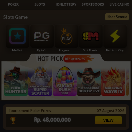
POKER
SLOTS
IDNLOTTERY
SPORTBOOKS
LIVE CASINO
NEW
Slots Game
Lihat Semua
TANGKAS
RTP
DEPOSIT
WITHDRAW
Idnslot
Pgsoft
Pragmatic
Slot Mania
No Limit City
HOT PICK
PROMOSI
RTP up to 97%
DOWNLOAD
REFERRAL
JACKPOT
Tournament Poker Prizes
07 August 2026
VIP MEMBER
Rp. 48,000,000
HUBUNGI KAMI