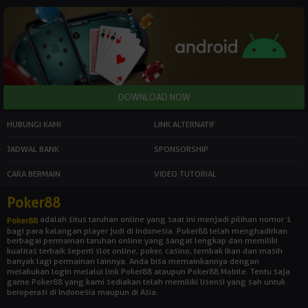
HUBUNGI KAMI
LINK ALTERNATIF
JADWAL BANK
SPONSORSHIP
CARA BERMAIN
VIDEO TUTORIAL
Poker88
adalah situs taruhan online yang saat ini menjadi pilihan nomor 1
Poker88
bagi para kalangan player judi di Indonesia. Poker88 telah menghadirkan
berbagai permainan taruhan online yang sangat lengkap dan memiliki
kualitas terbaik seperti slot online, poker, casino, tembak ikan dan masih
banyak lagi permainan lainnya. Anda bisa memainkannya dengan
melakukan login melalui link Poker88 ataupun Poker88 Mobile. Tentu saja
game Poker88 yang kami sediakan telah memiliki lisensi yang sah untuk
beroperasi di Indonesia maupun di Asia.