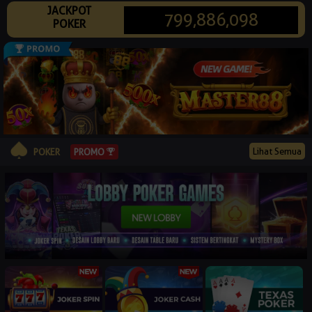
JACKPOT
© 2026 lagubaratonline.org. All Rights Reserved | 18+
799,886,098
POKER
Lihat Semua
PROMO
POKER