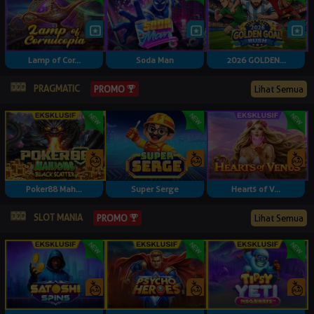
Lamp of Cor...
Soda Man
2026 GOLDEN...
PRAGMATIC
Lihat Semua
PROMO
Poker88 Mah...
Super Serge
Hearts of V...
SLOT MANIA
Lihat Semua
PROMO