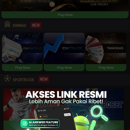
Play Now
NEW
IDNMAX
Play Now
Play Now
Play Now
NEW
SPORTBOOK