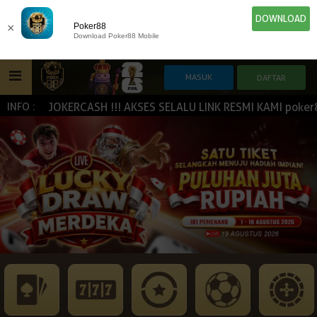
DOWNLOAD
×
Poker88
Download Poker88 Mobile
ARU JOKERCASH !!! AKSES SELALU LINK RESMI KAMI poker88sl
INFO :
HOME
IDN E-LOTTERY
POKER
SLOT GAME
NEW
NEW
SPORTBOOK
LIVE CASINO
IDNLIVE
NEW
ESPORTS
TOGEL
ARCADE
NEW
NEW
NEW
TEMBAK IKAN
IDNRAFFLE
IDNTRADE