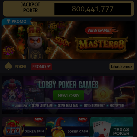
JACKPOT
© 2026 lagubaratonline.org. All Rights Reserved | 18+
800,441,777
POKER
Lihat Semua
PROMO
POKER