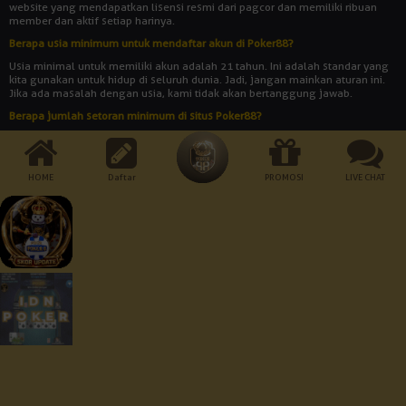
website yang mendapatkan lisensi resmi dari pagcor dan memiliki ribuan
member dan aktif setiap harinya.
Berapa usia minimum untuk mendaftar akun di Poker88?
Usia minimal untuk memiliki akun adalah 21 tahun. Ini adalah standar yang
kita gunakan untuk hidup di seluruh dunia. Jadi, jangan mainkan aturan ini.
Jika ada masalah dengan usia, kami tidak akan bertanggung jawab.
Berapa jumlah setoran minimum di situs Poker88?
Jumlah setoran minimum adalah Rp 10.000. Bukankah itu rendah? Dengan
uang yang begitu banyak, Anda bisa memainkan semua jenis permainan
yang disediakan oleh agen judi online POKER88.
HOME
Daftar
PROMOSI
LIVE CHAT
Cara Pembayaran:
Dukungan Perangkat :
Keamanan Terjamin :
© 2026 Poker88. All Rights Reserved | 18+