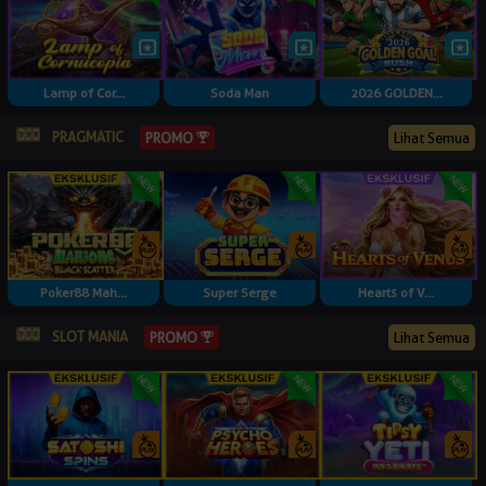
Lamp of Cor...
Soda Man
2026 GOLDEN...
PRAGMATIC
Lihat Semua
PROMO
Poker88 Mah...
Super Serge
Hearts of V...
SLOT MANIA
Lihat Semua
PROMO