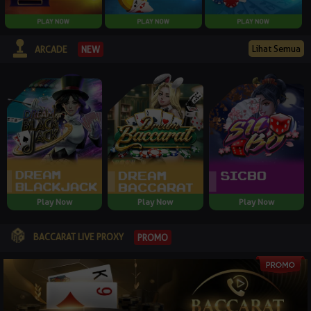
Lihat Semua
NEW
ARCADE
Play Now
Play Now
Play Now
BACCARAT LIVE PROXY
PROMO