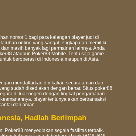
lihan nomor 1 bagi para kalangan player judi di
taruhan online yang sangat lengkap dan memiliki
kan dan masih banyak lagi permainan lainnya. Anda
ker88 ataupun Poker88 Mobile. Tentu saja game
untuk beroperasi di Indonesia maupun di Asia.
gan mendaftarkan diri kalian secara aman dan
yang sudah disediakan dengan benar. Situs poker88
 negara di luar negeri dengan tingkat pengamanan
ga keamanannya, player tentunya akan bertransaksi
santai dan aman.
donesia, Hadiah Berlimpah
 Poker88 menyediakan segala fasilitas terbaik.
pilihan terbanyak ada di berbagai bank (BCA, BNI,