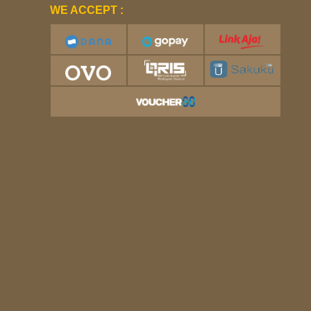
WE ACCEPT :