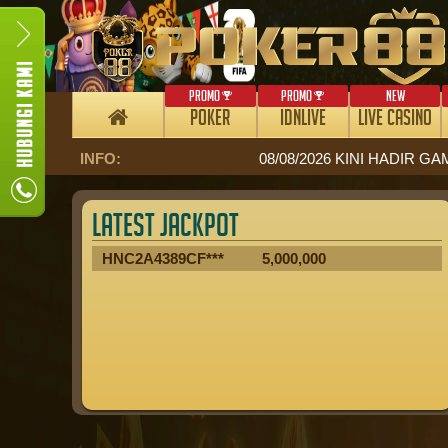
Live
Chat
PROMO
PROMO
NEW
poker88official
POKER
IDNLIVE
LIVE CASINO
INFO:
08/08/2026
KINI HADIR GAME T
poker88_ofc
LATEST JACKPOT
pkrr88.ofc
HNC2A4389CF***
5,000,000
+6287746312792
kedaipk88ofc
pk88_ofc
OFFICIAL_POKER88