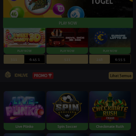
311
6:45:0
521
248
6:55:4
IDNLIVE
Lihat Semua
PROMO
Live Plinko
Spin Soccer
Checkmate Rush