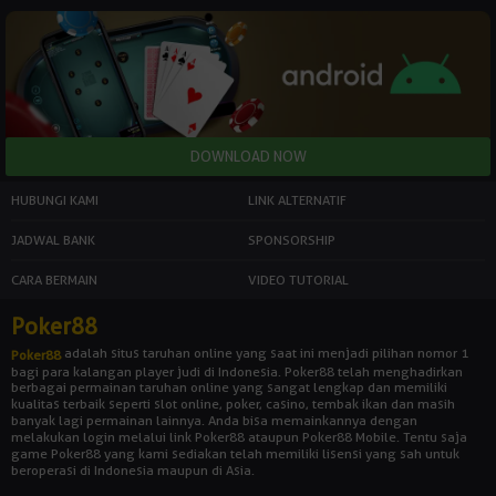
HUBUNGI KAMI
LINK ALTERNATIF
JADWAL BANK
SPONSORSHIP
CARA BERMAIN
VIDEO TUTORIAL
Poker88
adalah situs taruhan online yang saat ini menjadi pilihan nomor 1
Poker88
bagi para kalangan player judi di Indonesia. Poker88 telah menghadirkan
berbagai permainan taruhan online yang sangat lengkap dan memiliki
kualitas terbaik seperti slot online, poker, casino, tembak ikan dan masih
banyak lagi permainan lainnya. Anda bisa memainkannya dengan
melakukan login melalui link Poker88 ataupun Poker88 Mobile. Tentu saja
game Poker88 yang kami sediakan telah memiliki lisensi yang sah untuk
beroperasi di Indonesia maupun di Asia.