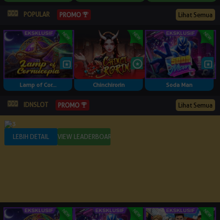
POPULAR
Lihat Semua
PROMO
Lamp of Cor...
Chinchirorin
Soda Man
IDNSLOT
Lihat Semua
PROMO