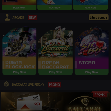
Lihat Semua
NEW
ARCADE
Play Now
Play Now
Play Now
BACCARAT LIVE PROXY
PROMO