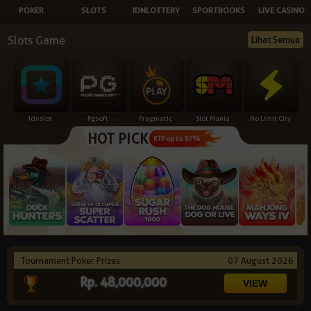
POKER
SLOTS
IDNLOTTERY
SPORTBOOKS
LIVE CASINO
NEW
Slots Game
Lihat Semua
TANGKAS
RTP
DEPOSIT
WITHDRAW
Idnslot
Pgsoft
Pragmatic
Slot Mania
No Limit City
HOT PICK
PROMOSI
RTP up to 97%
DOWNLOAD
REFERRAL
JACKPOT
Tournament Poker Prizes
07 August 2026
VIP MEMBER
Rp. 48,000,000
HUBUNGI KAMI