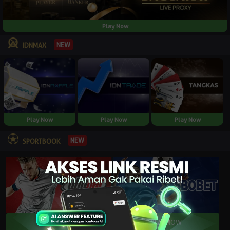
Play Now
NEW
IDNMAX
Play Now
Play Now
Play Now
NEW
SPORTBOOK