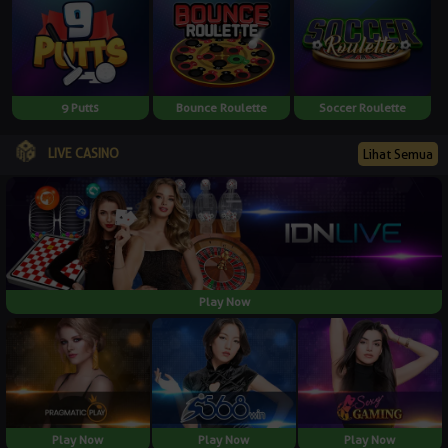
9 Putts
Bounce Roulette
Soccer Roulette
LIVE CASINO
Lihat Semua
Play Now
Play Now
Play Now
Play Now