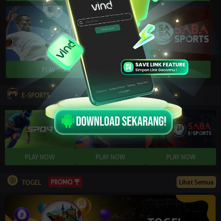
E-SPORTS
Lihat Semua
PROMO
TOGEL