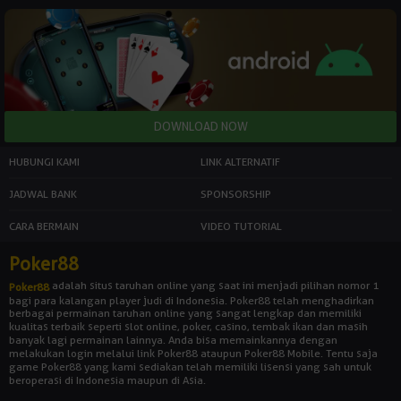
HUBUNGI KAMI
LINK ALTERNATIF
JADWAL BANK
SPONSORSHIP
CARA BERMAIN
VIDEO TUTORIAL
Poker88
adalah situs taruhan online yang saat ini menjadi pilihan nomor 1
Poker88
bagi para kalangan player judi di Indonesia. Poker88 telah menghadirkan
berbagai permainan taruhan online yang sangat lengkap dan memiliki
kualitas terbaik seperti slot online, poker, casino, tembak ikan dan masih
banyak lagi permainan lainnya. Anda bisa memainkannya dengan
melakukan login melalui link Poker88 ataupun Poker88 Mobile. Tentu saja
game Poker88 yang kami sediakan telah memiliki lisensi yang sah untuk
beroperasi di Indonesia maupun di Asia.