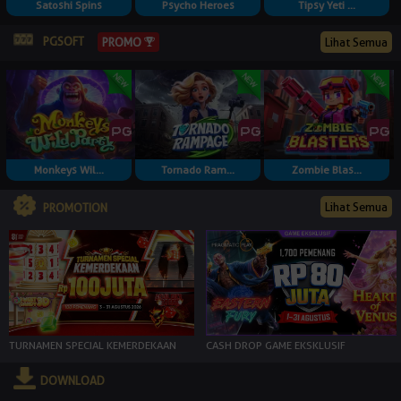
Satoshi Spins
Psycho Heroes
Tipsy Yeti ...
PGSOFT
Lihat Semua
PROMO
Monkeys Wil...
Tornado Ram...
Zombie Blas...
Lihat Semua
PROMOTION
TURNAMEN SPECIAL KEMERDEKAAN
CASH DROP GAME EKSKLUSIF
DOWNLOAD