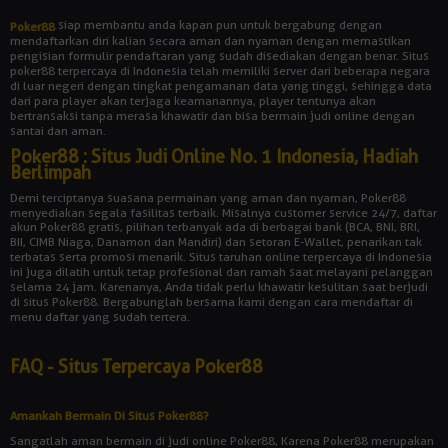
siap membantu anda kapan pun untuk bergabung dengan
Poker88
mendaftarkan diri kalian secara aman dan nyaman dengan memastikan
pengisian formulir pendaftaran yang sudah disediakan dengan benar. Situs
poker88 terpercaya di Indonesia telah memiliki server dari beberapa negara
di luar negeri dengan tingkat pengamanan data yang tinggi, sehingga data
dari para player akan terjaga keamanannya, player tentunya akan
bertransaksi tanpa merasa khawatir dan bisa bermain judi online dengan
santai dan aman.
Poker88 : Situs Judi Online No. 1 Indonesia, Hadiah
Berlimpah
Demi terciptanya suasana permainan yang aman dan nyaman, Poker88
menyediakan segala fasilitas terbaik. Misalnya customer service 24/7, daftar
akun Poker88 gratis, pilihan terbanyak ada di berbagai bank (BCA, BNI, BRI,
BII, CIMB Niaga, Danamon dan Mandiri) dan setoran E-Wallet, penarikan tak
terbatas serta promosi menarik. Situs taruhan online terpercaya di Indonesia
ini juga dilatih untuk tetap profesional dan ramah saat melayani pelanggan
selama 24 jam. Karenanya, Anda tidak perlu khawatir kesulitan saat berjudi
di situs Poker88. Bergabunglah bersama kami dengan cara mendaftar di
menu daftar yang sudah tertera.
FAQ - Situs Terpercaya Poker88
Amankah Bermain Di Situs Poker88?
Sangatlah aman bermain di judi online Poker88, Karena Poker88 merupakan