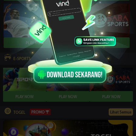
E-SPORTS
Lihat Semua
PROMO
TOGEL