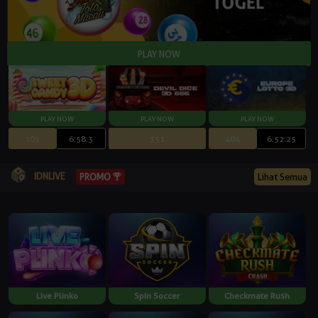
105
6:58:1
351
404
6:52:23
IDNLIVE
Lihat Semua
PROMO
Live Plinko
Spin Soccer
Checkmate Rush