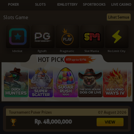
POKER
SLOTS
IDNLOTTERY
SPORTBOOKS
LIVE CASINO
NEW
Slots Game
Lihat Semua
TANGKAS
RTP
DEPOSIT
WITHDRAW
Idnslot
Pgsoft
Pragmatic
Slot Mania
No Limit City
HOT PICK
PROMOSI
RTP up to 97%
DOWNLOAD
REFERRAL
JACKPOT
Tournament Poker Prizes
07 August 2026
VIP MEMBER
Rp. 48,000,000
HUBUNGI KAMI