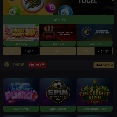
141
6:45:9
541
237
6:54:31
IDNLIVE
Lihat Semua
PROMO
Live Plinko
Spin Soccer
Checkmate Rush