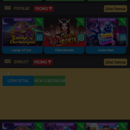
POPULAR
Lihat Semua
PROMO
Lamp of Cor...
Chinchirorin
Soda Man
IDNSLOT
Lihat Semua
PROMO