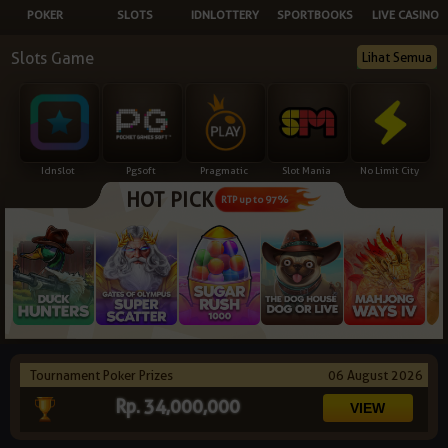
POKER
SLOTS
IDNLOTTERY
SPORTBOOKS
LIVE CASINO
NEW
Slots Game
Lihat Semua
TANGKAS
RTP
DEPOSIT
WITHDRAW
Idnslot
Pgsoft
Pragmatic
Slot Mania
No Limit City
HOT PICK
PROMOSI
RTP up to 97%
DOWNLOAD
REFERRAL
JACKPOT
Tournament Poker Prizes
06 August 2026
VIP MEMBER
Rp. 34,000,000
HUBUNGI KAMI