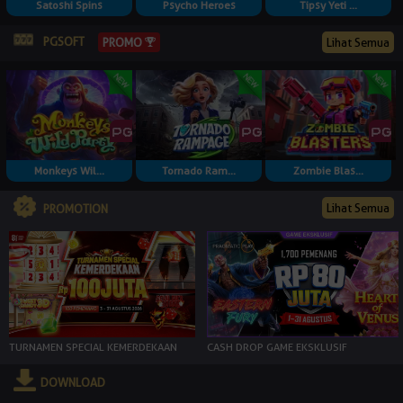
Satoshi Spins
Psycho Heroes
Tipsy Yeti ...
PGSOFT
Lihat Semua
PROMO
Monkeys Wil...
Tornado Ram...
Zombie Blas...
Lihat Semua
PROMOTION
TURNAMEN SPECIAL KEMERDEKAAN
CASH DROP GAME EKSKLUSIF
DOWNLOAD