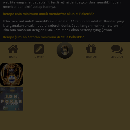
website yang mendapatkan lisensi resmi dari pagcor dan memiliki ribuan
member dan aktif setiap harinya.
Berapa usia minimum untuk mendaftar akun di Poker88?
Usia minimal untuk memiliki akun adalah 21 tahun. Ini adalah standar yang
kita gunakan untuk hidup di seluruh dunia. Jadi, jangan mainkan aturan ini.
Jika ada masalah dengan usia, kami tidak akan bertanggung jawab.
Berapa jumlah setoran minimum di situs Poker88?
Jumlah setoran minimum adalah Rp 10.000. Bukankah itu rendah? Dengan
uang yang begitu banyak, Anda bisa memainkan semua jenis permainan
yang disediakan oleh agen judi online POKER88.
HOME
Daftar
PROMOSI
LIVE CHAT
Cara Pembayaran:
Dukungan Perangkat :
Keamanan Terjamin :
© 2026 Poker88. All Rights Reserved | 18+