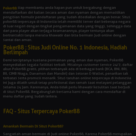
siap membantu anda kapan pun untuk bergabung dengan
Poker88
mendaftarkan diri kalian secara aman dan nyaman dengan memastikan
pengisian formulir pendaftaran yang sudah disediakan dengan benar. Situs
poker88 terpercaya di Indonesia telah memiliki server dari beberapa negara
di luar negeri dengan tingkat pengamanan data yang tinggi, sehingga data
dari para player akan terjaga keamanannya, player tentunya akan
bertransaksi tanpa merasa khawatir dan bisa bermain judi online dengan
santai dan aman.
Poker88 : Situs Judi Online No. 1 Indonesia, Hadiah
Berlimpah
Demi terciptanya suasana permainan yang aman dan nyaman, Poker88
menyediakan segala fasilitas terbaik. Misalnya customer service 24/7, daftar
akun Poker88 gratis, pilihan terbanyak ada di berbagai bank (BCA, BNI, BRI,
BII, CIMB Niaga, Danamon dan Mandiri) dan setoran E-Wallet, penarikan tak
terbatas serta promosi menarik. Situs taruhan online terpercaya di Indonesia
ini juga dilatih untuk tetap profesional dan ramah saat melayani pelanggan
selama 24 jam. Karenanya, Anda tidak perlu khawatir kesulitan saat berjudi
di situs Poker88. Bergabunglah bersama kami dengan cara mendaftar di
menu daftar yang sudah tertera.
FAQ - Situs Terpercaya Poker88
Amankah Bermain Di Situs Poker88?
Sangatlah aman bermain di judi online Poker88, Karena Poker88 merupakan