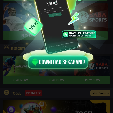
E-SPORTS
Lihat Semua
PROMO
TOGEL