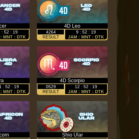
cer
4D Leo
 : 52 : 17
4264
9 : 52 : 17
: MNT : DTK
RESULT
JAM : MNT : DTK
ra
4D Scorpio
1 : 52 : 17
0529
12 : 52 : 17
: MNT : DTK
RESULT
JAM : MNT : DTK
corn
Shio Ular