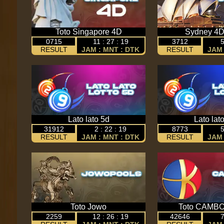
Toto Singapore 4D
Sydney 4D
0715
11 : 27 : 17
3712
5
RESULT
JAM : MNT : DTK
RESULT
JAM 
Lato lato 5d
Lato lat
31912
2 : 22 : 17
8773
5
RESULT
JAM : MNT : DTK
RESULT
JAM 
Toto Jowo
Toto CAMBO
2259
12 : 26 : 17
42646
7