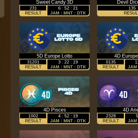
Sweet Candy 3D
Devil Di
231
6 : 52 : 19
135
RESULT
JAM : MNT : DTK
RESUL
5D Europe Lotto
4D Europe
31201
3 : 22 : 17
0135
1
RESULT
JAM : MNT : DTK
RESULT
JAM 
4D Pisces
4D Ari
1002
4 : 52 : 17
2328
5
RESULT
JAM : MNT : DTK
RESULT
JAM 