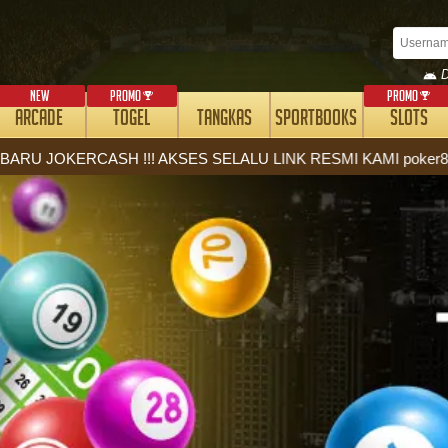
D
NEW
PROMO
PROMO
ARCADE
TOGEL
TANGKAS
SPORTBOOKS
SLOTS
!!! AKSES SELALU LINK RESMI KAMI poker88slay.com | pk8