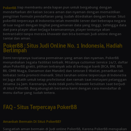
siap membantu anda kapan pun untuk bergabung dengan
Poker88
mendaftarkan diri kalian secara aman dan nyaman dengan memastikan
pengisian formulir pendaftaran yang sudah disediakan dengan benar. Situs
poker88 terpercaya di Indonesia telah memiliki server dari beberapa negara
di luar negeri dengan tingkat pengamanan data yang tinggi, sehingga data
dari para player akan terjaga keamanannya, player tentunya akan
bertransaksi tanpa merasa khawatir dan bisa bermain judi online dengan
santai dan aman.
Poker88 : Situs Judi Online No. 1 Indonesia, Hadiah
Berlimpah
Demi terciptanya suasana permainan yang aman dan nyaman, Poker88
menyediakan segala fasilitas terbaik. Misalnya customer service 24/7, daftar
akun Poker88 gratis, pilihan terbanyak ada di berbagai bank (BCA, BNI, BRI,
BII, CIMB Niaga, Danamon dan Mandiri) dan setoran E-Wallet, penarikan tak
terbatas serta promosi menarik. Situs taruhan online terpercaya di Indonesia
ini juga dilatih untuk tetap profesional dan ramah saat melayani pelanggan
selama 24 jam. Karenanya, Anda tidak perlu khawatir kesulitan saat berjudi
di situs Poker88. Bergabunglah bersama kami dengan cara mendaftar di
menu daftar yang sudah tertera.
FAQ - Situs Terpercaya Poker88
Amankah Bermain Di Situs Poker88?
Sangatlah aman bermain di judi online Poker88, Karena Poker88 merupakan