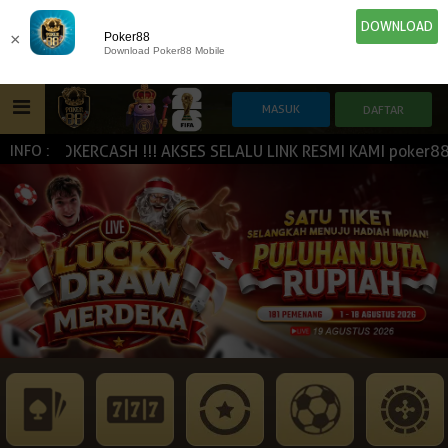
DOWNLOAD
×
Poker88
Download Poker88 Mobile
U JOKERCASH !!! AKSES SELALU LINK RESMI KAMI poker88slay
INFO :
HOME
IDN E-LOTTERY
POKER
SLOT GAME
NEW
NEW
SPORTBOOK
LIVE CASINO
IDNLIVE
NEW
ESPORTS
TOGEL
ARCADE
NEW
NEW
NEW
TEMBAK IKAN
IDNRAFFLE
IDNTRADE