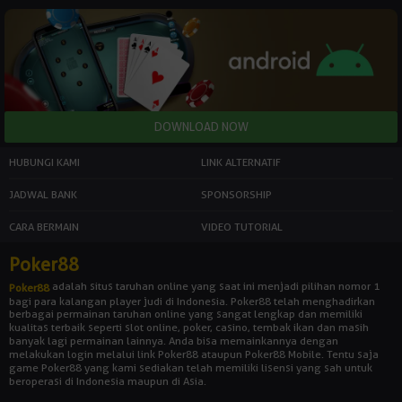
HUBUNGI KAMI
LINK ALTERNATIF
JADWAL BANK
SPONSORSHIP
CARA BERMAIN
VIDEO TUTORIAL
Poker88
adalah situs taruhan online yang saat ini menjadi pilihan nomor 1
Poker88
bagi para kalangan player judi di Indonesia. Poker88 telah menghadirkan
berbagai permainan taruhan online yang sangat lengkap dan memiliki
kualitas terbaik seperti slot online, poker, casino, tembak ikan dan masih
banyak lagi permainan lainnya. Anda bisa memainkannya dengan
melakukan login melalui link Poker88 ataupun Poker88 Mobile. Tentu saja
game Poker88 yang kami sediakan telah memiliki lisensi yang sah untuk
beroperasi di Indonesia maupun di Asia.