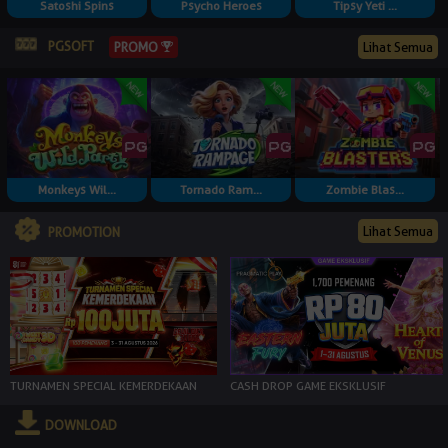
Satoshi Spins
Psycho Heroes
Tipsy Yeti ...
PGSOFT
Lihat Semua
PROMO
Monkeys Wil...
Tornado Ram...
Zombie Blas...
Lihat Semua
PROMOTION
TURNAMEN SPECIAL KEMERDEKAAN
CASH DROP GAME EKSKLUSIF
DOWNLOAD