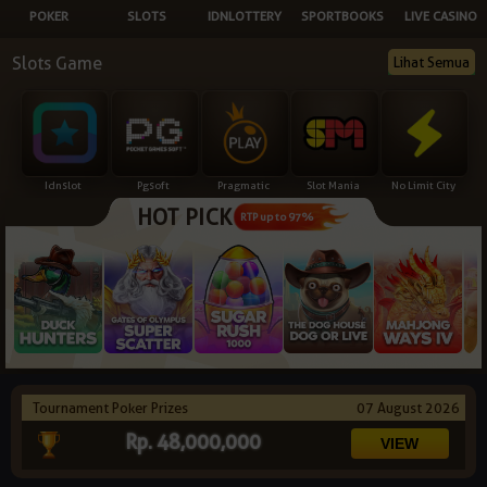
POKER
SLOTS
IDNLOTTERY
SPORTBOOKS
LIVE CASINO
NEW
Slots Game
Lihat Semua
TANGKAS
RTP
DEPOSIT
WITHDRAW
Idnslot
Pgsoft
Pragmatic
Slot Mania
No Limit City
HOT PICK
PROMOSI
RTP up to 97%
DOWNLOAD
REFERRAL
JACKPOT
Tournament Poker Prizes
07 August 2026
VIP MEMBER
Rp. 48,000,000
HUBUNGI KAMI